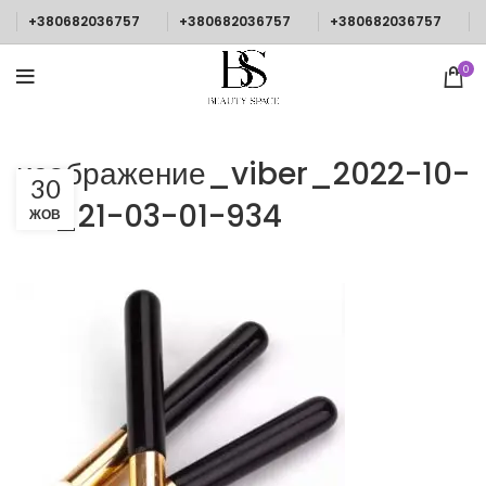
+380682036757
+380682036757
+380682036757
0
изображение_viber_2022-10-
30
30_21-03-01-934
ЖОВ