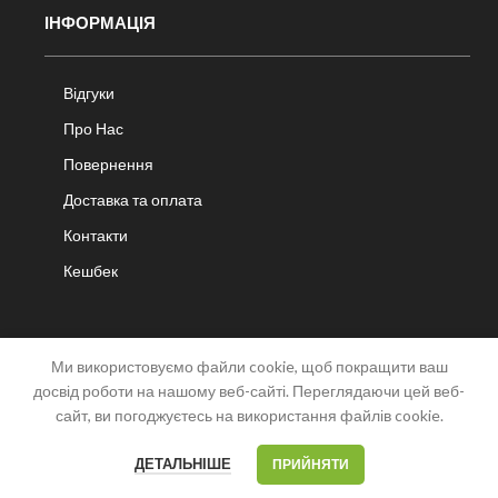
ІНФОРМАЦІЯ
Відгуки
Про Нас
Повернення
Доставка та оплата
Контакти
Кешбек
Ми використовуємо файли cookie, щоб покращити ваш
досвід роботи на нашому веб-сайті. Переглядаючи цей веб-
сайт, ви погоджуєтесь на використання файлів cookie.
OPEN
CHATY
0
0
ДЕТАЛЬНІШЕ
ПРИЙНЯТИ
Меню
Список побажань
Мій акаунт
Кошик