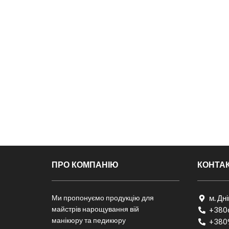
ПРО КОМПАНІЮ
КОНТА
Ми пропонуємо продукцію для
м. Дн
майстрів нарощування вій
+380
манікюру та педикюру
+380