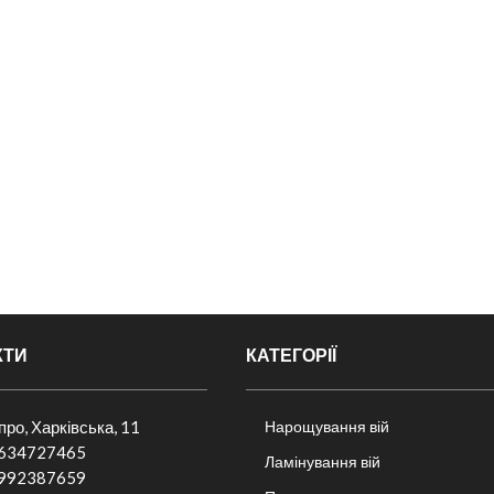
КТИ
КАТЕГОРІЇ
іпро, Харківська, 11
Нарощування вій
634727465
Ламінування вій
992387659