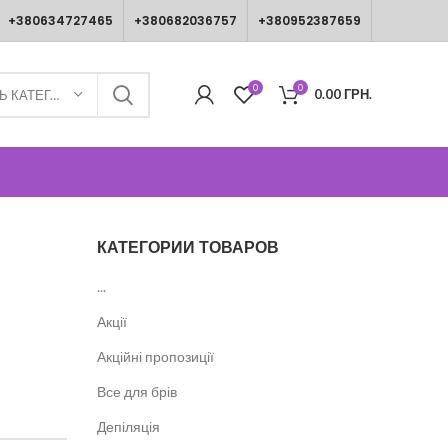
+380634727465
+380682036757
+380952387659
0
0
0.00
ГРН.
ВИБЕРІТЬ КАТЕГОРІЮ
КАТЕГОРИИ ТОВАРОВ
...
Акції
Акційні пропозиції
Все для брів
Депіляція