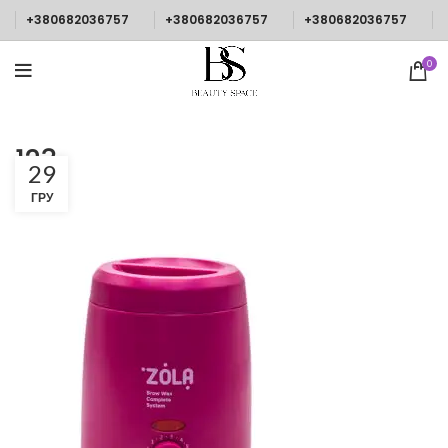
+380682036757
+380682036757
+380682036757
0
123
29
ГРУ