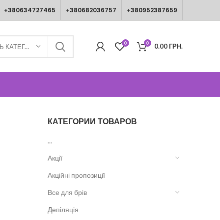
+380634727465
+380682036757
+380952387659
0
0
0.00
ГРН.
ВИБЕРІТЬ КАТЕГОРІЮ
КАТЕГОРИИ ТОВАРОВ
...
Акції
Акційні пропозиції
Все для брів
Депіляція