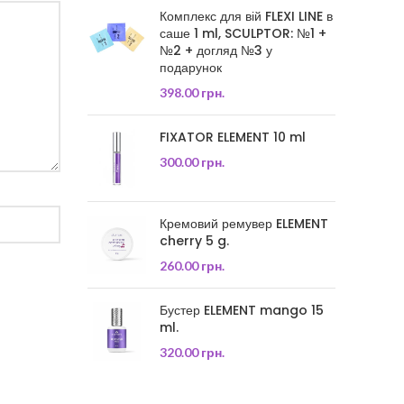
Комплекс для вій FLEXI LINE в
саше 1 ml, SCULPTOR: №1 +
№2 + догляд №3 у
подарунок
398.00
грн.
FIXATOR ELEMENT 10 ml
300.00
грн.
Кремовий ремувер ELEMENT
cherry 5 g.
260.00
грн.
Бустер ELEMENT mango 15
ml.
320.00
грн.