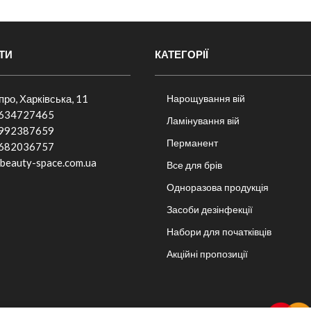
ТИ
КАТЕГОРІЇ
іпро, Харківська, 11
Нарощування вій
634727465
Ламінування вій
992387659
Перманент
682036757​
beauty-space.com.ua
Все для брів
Одноразова продукція
Засоби дезінфекції
Набори для початківців
Акційні пропозиції