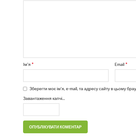
*
*
Ім'я
Email
Зберегти моє ім'я, e-mail, та адресу сайту в цьому бр
Завантаження капчі...