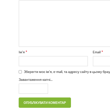
*
*
Ім'я
Email
Зберегти моє ім'я, e-mail, та адресу сайту в цьому бр
Завантаження капчі...