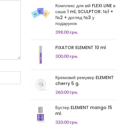
Комплекс для вій FLEXI LINE в
саше 1 ml, SCULPTOR: №1 +
№2 + догляд №3 у
подарунок
398.00
грн.
FIXATOR ELEMENT 10 ml
300.00
грн.
Кремовий ремувер ELEMENT
cherry 5 g.
260.00
грн.
Бустер ELEMENT mango 15
ml.
320.00
грн.