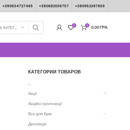
+380634727465
+380682036757
+380952387659
0
0
0.00
ГРН.
ВИБЕРІТЬ КАТЕГОРІЮ
КАТЕГОРИИ ТОВАРОВ
...
Акції
Акційні пропозиції
Все для брів
Депіляція