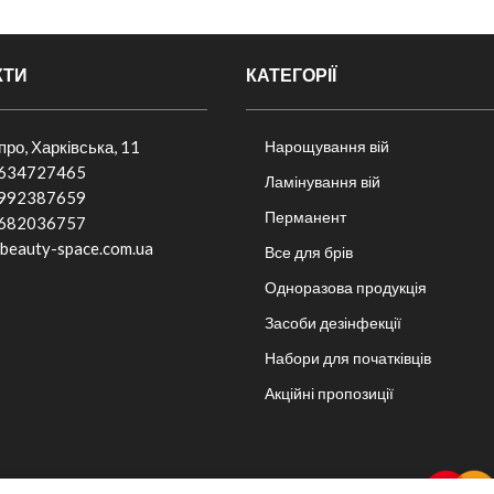
КТИ
КАТЕГОРІЇ
іпро, Харківська, 11
Нарощування вій
634727465
Ламінування вій
992387659
Перманент
682036757​
beauty-space.com.ua
Все для брів
Одноразова продукція
Засоби дезінфекції
Набори для початківців
Акційні пропозиції