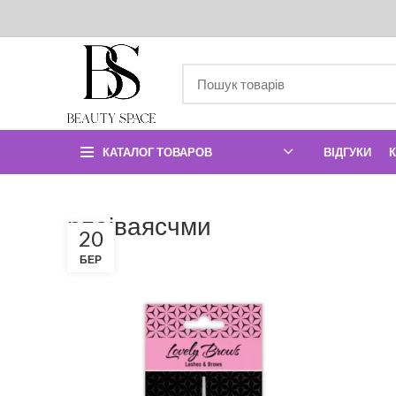
КАТАЛОГ ТОВАРОВ
ВІДГУКИ
рпаіваясчми
20
БЕР