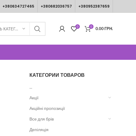
+380634727465
+380682036757
+380952387659
0
0
0.00
ГРН.
ВИБЕРІТЬ КАТЕГОРІЮ
КАТЕГОРИИ ТОВАРОВ
...
Акції
Акційні пропозиції
Все для брів
Депіляція