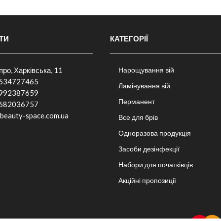
ТИ
КАТЕГОРІЇ
іпро, Харківська, 11
Нарощування вій
634727465
Ламінування вій
992387659
Перманент
682036757​
beauty-space.com.ua
Все для брів
Одноразова продукція
Засоби дезінфекції
Набори для початківців
Акційні пропозиції