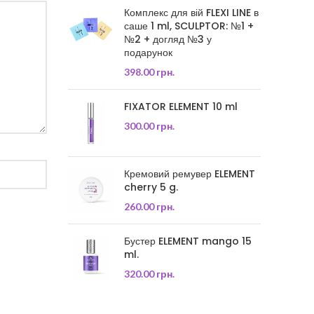
Комплекс для вій FLEXI LINE в
саше 1 ml, SCULPTOR: №1 +
№2 + догляд №3 у
подарунок
398.00
грн.
FIXATOR ELEMENT 10 ml
300.00
грн.
Кремовий ремувер ELEMENT
cherry 5 g.
260.00
грн.
Бустер ELEMENT mango 15
ml.
320.00
грн.