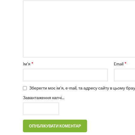
*
*
Ім'я
Email
Зберегти моє ім'я, e-mail, та адресу сайту в цьому бр
Завантаження капчі...