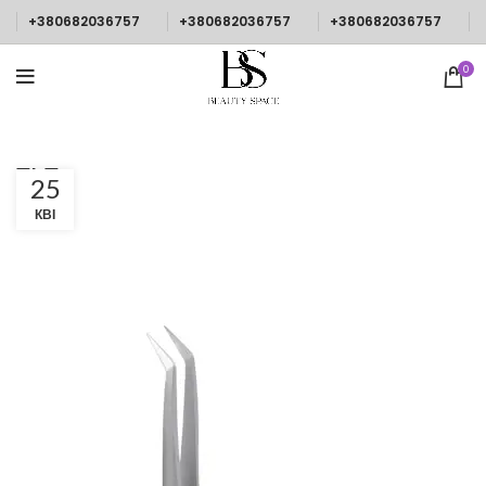
+380682036757
+380682036757
+380682036757
0
тьт
25
КВІ