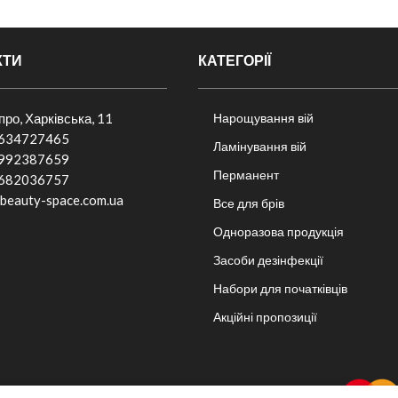
КТИ
КАТЕГОРІЇ
іпро, Харківська, 11
Нарощування вій
634727465
Ламінування вій
992387659
Перманент
682036757​
beauty-space.com.ua
Все для брів
Одноразова продукція
Засоби дезінфекції
Набори для початківців
Акційні пропозиції