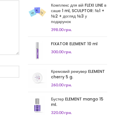
Комплекс для вій FLEXI LINE в
саше 1 ml, SCULPTOR: №1 +
№2 + догляд №3 у
подарунок
398.00
грн.
FIXATOR ELEMENT 10 ml
300.00
грн.
Кремовий ремувер ELEMENT
cherry 5 g.
260.00
грн.
Бустер ELEMENT mango 15
ml.
320.00
грн.