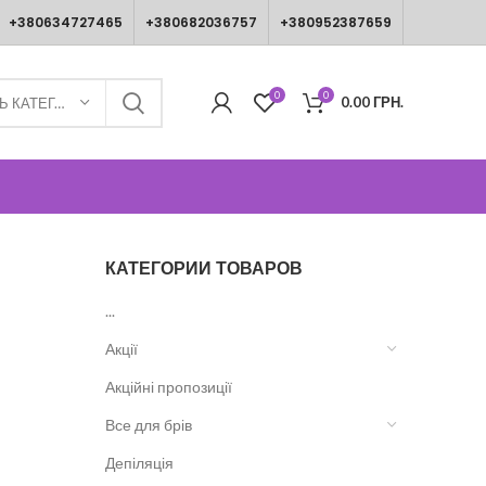
+380634727465
+380682036757
+380952387659
0
0
0.00
ГРН.
ВИБЕРІТЬ КАТЕГОРІЮ
КАТЕГОРИИ ТОВАРОВ
...
Акції
Акційні пропозиції
Все для брів
Депіляція