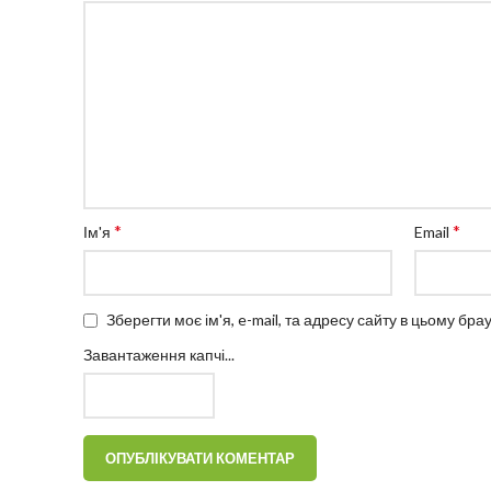
*
*
Ім'я
Email
Зберегти моє ім'я, e-mail, та адресу сайту в цьому бр
Завантаження капчі...