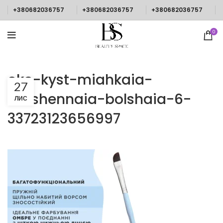
+380682036757
+380682036757
+380682036757
0
oko-kyst-miahkaia-
27
skoshennaia-bolshaia-6-
ЛИС
33723123656997