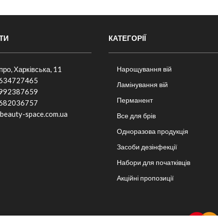
ТИ
КАТЕГОРІЇ
іпро, Харківська, 11
Нарощування вій
634727465
Ламінування вій
992387659
Перманент
682036757​
beauty-space.com.ua
Все для брів
Одноразова продукція
Засоби дезінфекції
Набори для початківців
Акційні пропозиції