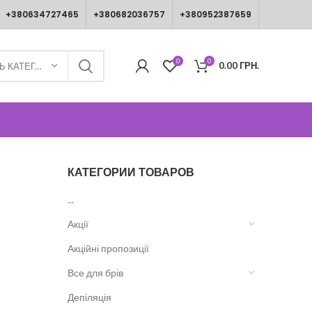
+380634727465
+380682036757
+380952387659
0
0
0.00
ГРН.
ВИБЕРІТЬ КАТЕГОРІЮ
КАТЕГОРИИ ТОВАРОВ
...
Акції
Акційні пропозиції
Все для брів
Депіляція