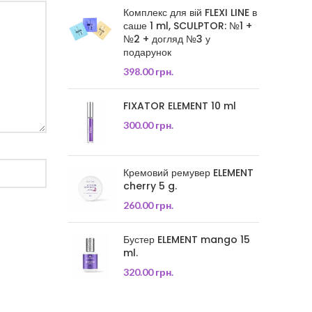
Комплекс для вій FLEXI LINE в
саше 1 ml, SCULPTOR: №1 +
№2 + догляд №3 у
подарунок
398.00
грн.
FIXATOR ELEMENT 10 ml
300.00
грн.
Кремовий ремувер ELEMENT
cherry 5 g.
260.00
грн.
Бустер ELEMENT mango 15
ml.
320.00
грн.