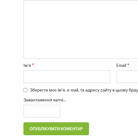
*
*
Ім'я
Email
Зберегти моє ім'я, e-mail, та адресу сайту в цьому бр
Завантаження капчі...