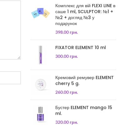
Комплекс для вій FLEXI LINE в
саше 1 ml, SCULPTOR: №1 +
№2 + догляд №3 у
подарунок
398.00
грн.
FIXATOR ELEMENT 10 ml
300.00
грн.
Кремовий ремувер ELEMENT
cherry 5 g.
260.00
грн.
Бустер ELEMENT mango 15
ml.
320.00
грн.