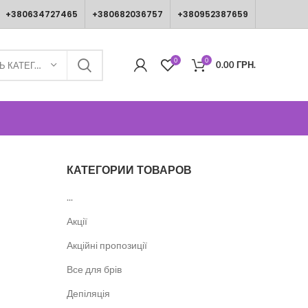
+380634727465
+380682036757
+380952387659
0
0
0.00
ГРН.
ВИБЕРІТЬ КАТЕГОРІЮ
КАТЕГОРИИ ТОВАРОВ
...
Акції
Акційні пропозиції
Все для брів
Депіляція