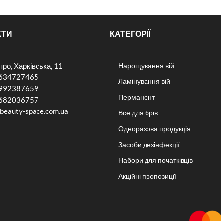
КТИ
КАТЕГОРІЇ
іпро, Харківська, 11
Нарощування вій
634727465
Ламінування вій
992387659
Перманент
682036757​
beauty-space.com.ua
Все для брів
Одноразова продукція
Засоби дезінфекції
Набори для початківців
Акційні пропозиції