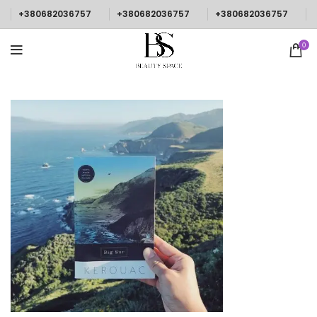
+380682036757
+380682036757
+380682036757
0