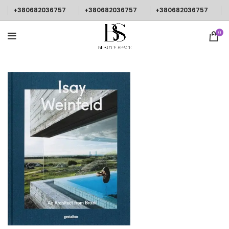
+380682036757
+380682036757
+380682036757
0