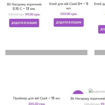
-48%
Клей для вій Скай D+ – 5
Клей д
Вії Нагараку коричневі
мл.
0.10 С – 13 мм.
250.00
грн.
99.00
грн.
190.00
грн.
ДОДАТИ В КОШИК
ДОДАТИ В КОШИК
ДО
VOYAGERM
4
WHITE TITANIUM
Mauris blandit aliqe
Li
$349.00
$3
-48%
Праймер для вій Скай – 15 мл.
Вії Нагараку коричневі
ДОДАТИ В КОШИК
ДОДАТИ В 
205.00
грн.
99
190.00
грн.