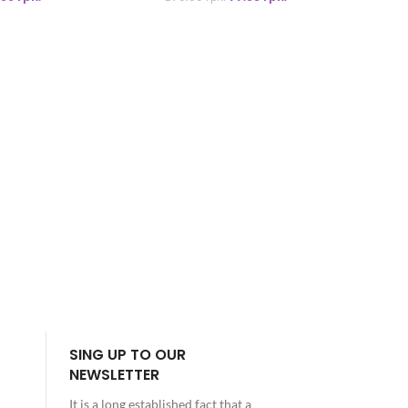
Кле
SING UP TO OUR
NEWSLETTER
It is a long established fact that a