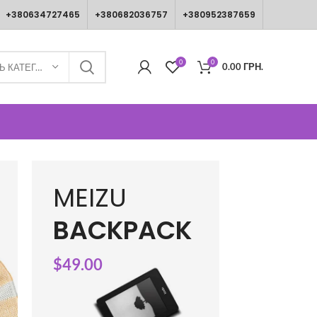
+380634727465
+380682036757
+380952387659
0
0
0.00
ГРН.
ВИБЕРІТЬ КАТЕГОРІЮ
MEIZU
BACKPACK
$49.00