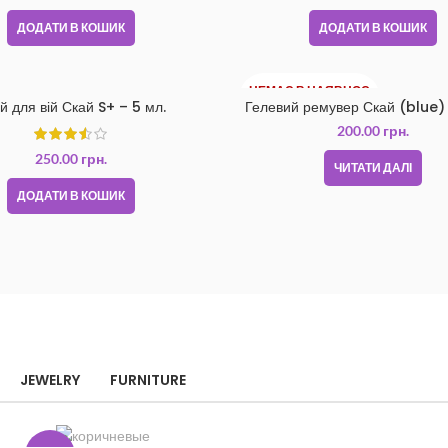
ДОДАТИ В КОШИК
ДОДАТИ В КОШИК
НЕМАЄ В НАЯВНОС
й для вій Скай S+ – 5 мл.
Гелевий ремувер Скай (blue) 
ТІ
200.00
грн.
250.00
грн.
ЧИТАТИ ДАЛІ
ДОДАТИ В КОШИК
JEWELRY
FURNITURE