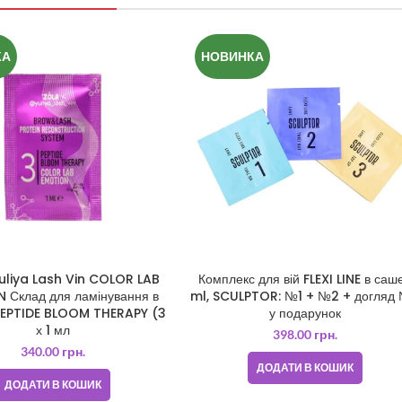
КА
НОВИНКА
uliya Lash Vin COLOR LAB
Комплекс для вій FLEXI LINE в саше
 Склад для ламінування в
ml, SCULPTOR: №1 + №2 + догляд
PEPTIDE BLOOM THERAPY (3
у подарунок
х 1 мл
398.00
грн.
340.00
грн.
ДОДАТИ В КОШИК
ДОДАТИ В КОШИК