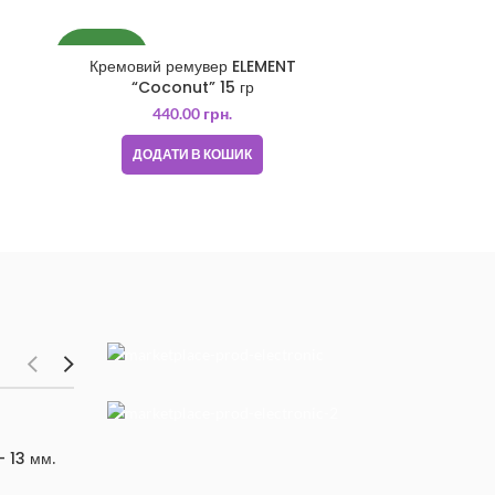
НОВИНКА
Кремовий ремувер ELEMENT
“Coconut” 15 гр
440.00
грн.
ДОДАТИ В КОШИК
Apple
iPhone X
Google
– 13 мм.
Available now
Pixel 2XL