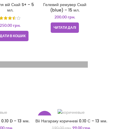
ля вій Скай S+ – 5
Гелевий ремувер Скай
АЯВНОСТІ
мл.
(blue) – 15 мл.
200.00
грн.
250.00
грн.
ЧИТАТИ ДАЛІ
ДАТИ В КОШИК
0 SERIES
TAN WATCH
bero malesuada feugi
99.00
-48%
 0.10 D – 13 мм.
Вії Нагараку коричневі 0.10 С – 13 мм.
КОШИК
ДОДАТИ В КОШИК
.00
грн.
99.00
грн.
190.00
грн.