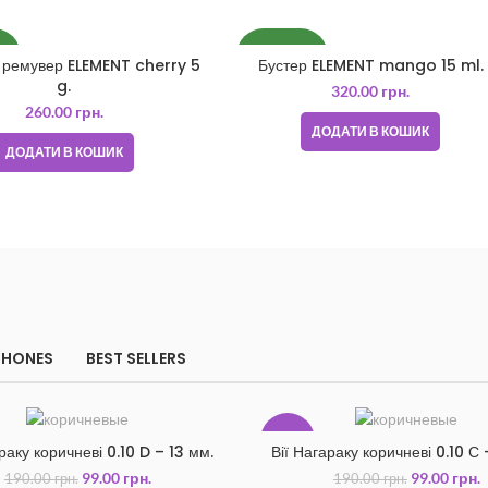
КА
НОВИНКА
 ремувер ELEMENT cherry 5
Бустер ELEMENT mango 15 ml.
g.
320.00
грн.
260.00
грн.
ДОДАТИ В КОШИК
ДОДАТИ В КОШИК
PHONES
BEST SELLERS
-48%
раку коричневі 0.10 D – 13 мм.
Вії Нагараку коричневі 0.10 С 
99.00
грн.
99.00
грн.
190.00
грн.
190.00
грн.