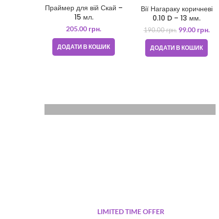
-48%
Праймер для вій Скай –
Вії Нагараку коричневі
15 мл.
0.10 D – 13 мм.
205.00
грн.
99.00
грн.
190.00
грн.
ДОДАТИ В КОШИК
ДОДАТИ В КОШИК
QUARTZ
WRIST
WATCH
Donec accumsan eros
$299.00
LIMITED TIME OFFER