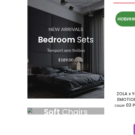
НОВИН
NEW ARRIVALS
Bedroom
Sets
Temport sem finibus
$189.00
ZOLA x Y
EMOTION
BEST OFFERS
саше 03 
Soft
Chairs
Temport sem finibus.
$179.00