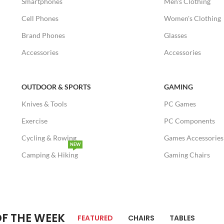
Smartphones
Men's Clothing
Cell Phones
Women's Clothing
Brand Phones
Glasses
Accessories
Accessories
OUTDOOR & SPORTS
GAMING
Knives & Tools
PC Games
Exercise
PC Components
Cycling & Rowing
Games Accessories
NEW
Camping & Hiking
Gaming Chairs
OF THE WEEK
FEATURED
CHAIRS
TABLES