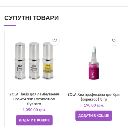
СУПУТНІ ТОВАРИ
ZOLA Набір для ламінування
ZOLA Хна професійна для брів
Z
Brow&Lash Lamination
(коректор) 5 гр
System
190.00
грн.
1,050.00
грн.
ДОДАТИ В КОШИК
ДОДАТИ В КОШИК