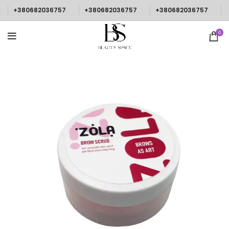
+380682036757
+380682036757
+380682036757
0