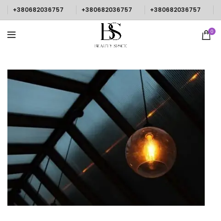
+380682036757
+380682036757
+380682036757
0