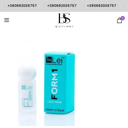
+380682036757
+380682036757
+380682036757
0