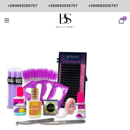
+380682036757
+380682036757
+380682036757
0