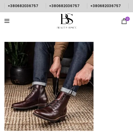
+380682036757
+380682036757
+380682036757
0