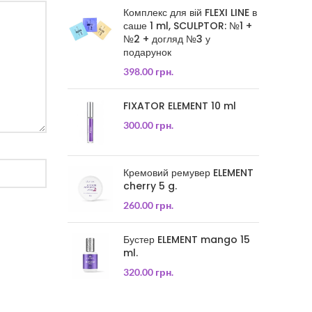
Комплекс для вій FLEXI LINE в
саше 1 ml, SCULPTOR: №1 +
№2 + догляд №3 у
подарунок
398.00
грн.
FIXATOR ELEMENT 10 ml
300.00
грн.
Кремовий ремувер ELEMENT
cherry 5 g.
260.00
грн.
Бустер ELEMENT mango 15
ml.
320.00
грн.