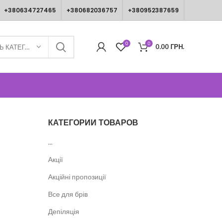
+380634727465
+380682036757
+380952387659
0
0
0.00
ГРН.
ВИБЕРІТЬ КАТЕГОРІЮ
КАТЕГОРИИ ТОВАРОВ
...
Акції
Акційні пропозиції
Все для брів
Депіляція