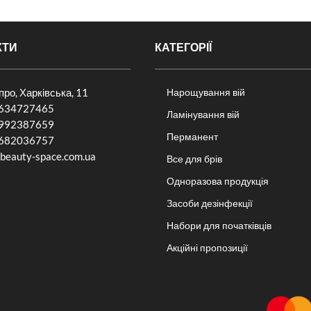
КТИ
КАТЕГОРІЇ
іпро, Харківська, 11
Нарощування вій
634727465
Ламінування вій
992387659
Перманент
682036757​
beauty-space.com.ua
Все для брів
Одноразова продукція
Засоби дезінфекції
Набори для початківців
Акційні пропозиції