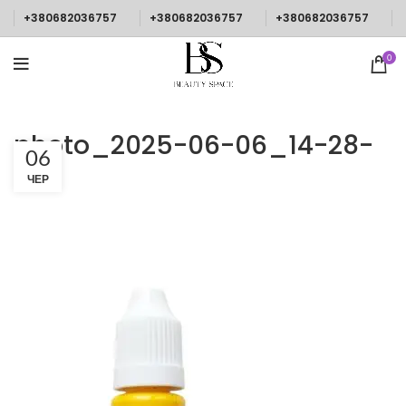
+380682036757
+380682036757
+380682036757
0
photo_2025-06-06_14-28-
06
36
ЧЕР