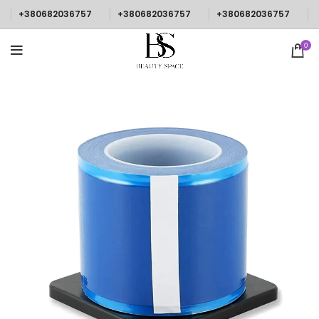
+380682036757
+380682036757
+380682036757
0