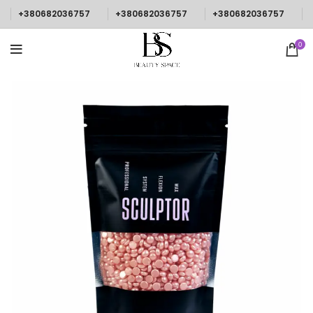
+380682036757
+380682036757
+380682036757
0