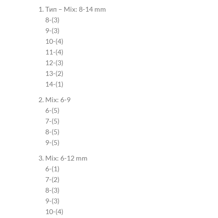
Тип – Mix: 8-14 mm
8-(3)
9-(3)
10-(4)
11-(4)
12-(3)
13-(2)
14-(1)
Mix: 6-9
6-(5)
7-(5)
8-(5)
9-(5)
Mix: 6-12 mm
6-(1)
7-(2)
8-(3)
9-(3)
10-(4)