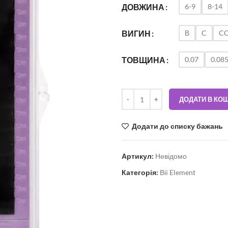
6-9
8-14
ДОВЖИНА
В
C
C
ВИГИН
0.07
0.08
ТОВЩИНА
ДОДАТИ В КО
Додати до списку бажань
Артикул:
Невідомо
Категорія:
Вії Element