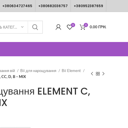
+380634727465
+380682036757
+380952387659
0
0
0.00
ГРН.
ВИБЕРІТЬ КАТЕГОРІЮ
вання вій
Вії для нарощування
Вії Element
CC, D, B – MIX
ощування ELEMENT C,
IX