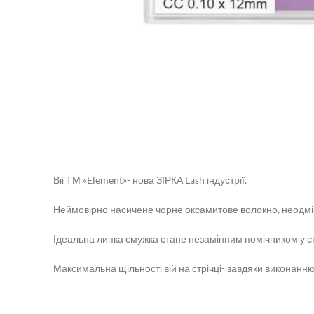
Віі ТМ «Element»- нова ЗІРКА Lash індустрії.
Неймовірно насичене чорне оксамитове волокно, неодмін
Ідеальна липка смужка стане незамінним помічником у ст
Максимальна щільності вій на стрічці- завдяки виконанню 