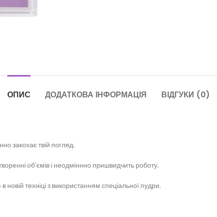
ОПИС
ДОДАТКОВА ІНФОРМАЦІЯ
ВІДГУКИ (0)
но закохає твій погляд.
воренні об’ємів і неодміннно пришвидчить роботу.
в новій техніці з використанням спеціальної пудри.