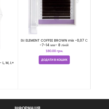
Вії ELEMENT COFFEE BROWN mix -0,07 С
-7-14 мм- 8 ліній
180.00
грн.
ДОДАТИ В КОШИК
Вії для 
 L, M, L+
ІНФОРМАЦІЯ