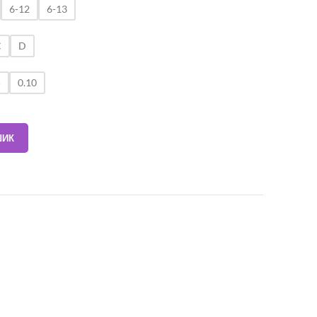
6-12
6-13
C
D
5
0.10
ШИК