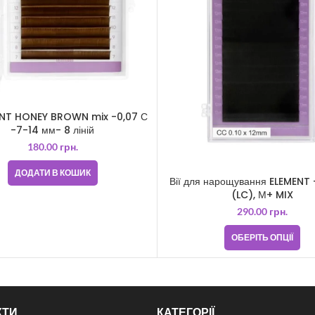
MENT HONEY BROWN mix -0,07 С
-7-14 мм- 8 ліній
180.00
грн.
ДОДАТИ В КОШИК
Вії для нарощування ELEMENT –
(LC), М+ MIX
290.00
грн.
ОБЕРІТЬ ОПЦІЇ
КТИ
КАТЕГОРІЇ