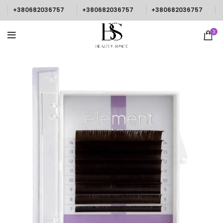
+380682036757
+380682036757
+380682036757
3