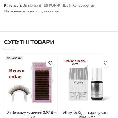
Категорії:
Вії Element
,
ВІЇ КОРИЧНЕВІ
,
Кольорові вії
,
Матеріали для нарощування вій
СУПУТНІ ТОВАРИ
НЕМАЄ В НАЯВН
ОСТІ
Вії Нагараку коричневі 0.07 Д –
Vilmy Клей для нарощування,
11 мм.
Hype, 5 мл