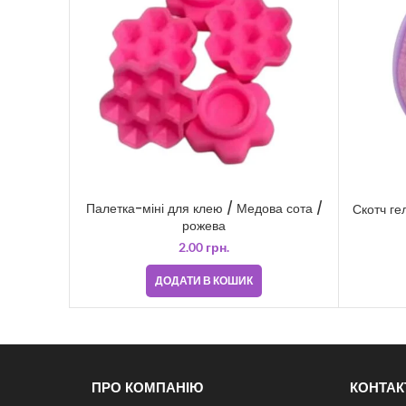
Палетка-міні для клею / Медова сота /
Скотч ге
рожева
2.00
грн.
ДОДАТИ В КОШИК
ПРО КОМПАНІЮ
КОНТАК