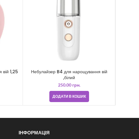
Вії Nagar
 вій 1,25
Небулайзер B4 для нарощування вій
,білий
250.00
грн.
ДОДАТИ В КОШИК
ІНФОРМАЦІЯ