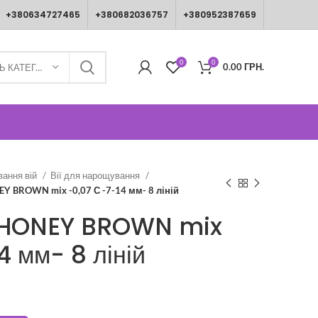
+380634727465
+380682036757
+380952387659
0
0
0.00
ГРН.
ВИБЕРІТЬ КАТЕГОРІЮ
вання вій
Вії для нарощування
Y BROWN mix -0,07 С -7-14 мм- 8 ліній
T HONEY BROWN mix
4 мм- 8 ліній