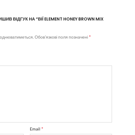
ШИВ ВІДГУК НА “ВІЇ ELEMENT HONEY BROWN MIX
*
люднюватиметься.
Обов’язкові поля позначені
*
Email