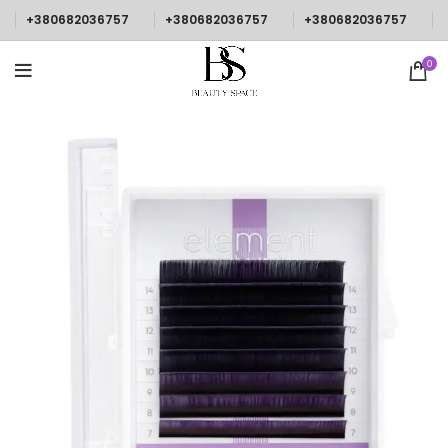
+380682036757
+380682036757
+380682036757
0