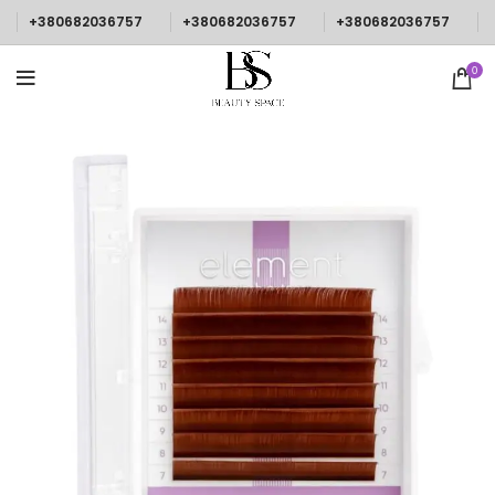
+380682036757
+380682036757
+380682036757
0