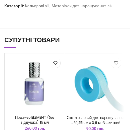
Категорії:
Кольорові вії
,
Матеріали для нарощування вій
СУПУТНІ ТОВАРИ
Праймер ELEMENT (без
Скотч гелевий для нарощування
С
віддушки) 15 мл
вій 1,25 см х 3,6 м, блакитний
260.00
грн.
90.00
грн.