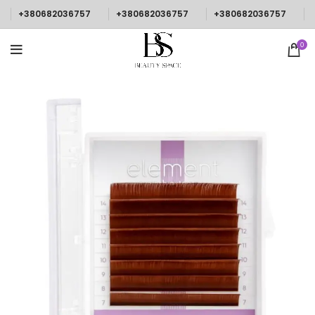
+380682036757
+380682036757
+380682036757
0