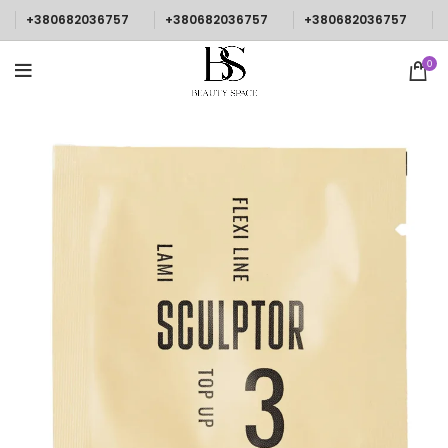
+380682036757
+380682036757
+380682036757
0