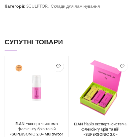
Категорії:
SCULPTOR
,
Склади для ламінування
СУПУТНІ ТОВАРИ
ELAN Експерт-система
ELAN Набір експерт-система
флексінгу брів та вій
флексінгу брів та вій
ф
«SUPERSONIC 2.0» Multivitor
«SUPERSONIC 2.0»