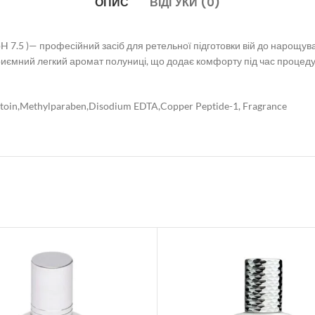
ОПИС
ВІДГУКИ (0)
pH 7.5 )— професійний засіб для ретельної підготовки вій до нарощув
ємний легкий аромат полуниці, що додає комфорту під час процеду
ntoin,Methylparaben,Disodium EDTA,Copper Peptide-1, Fragrance