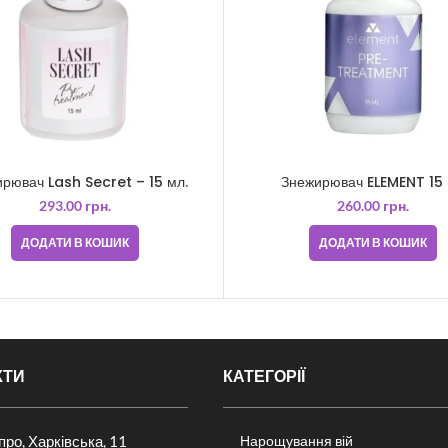
рювач Lash Secret – 15 мл.
Знежирювач ELEMENT 15
293.00
грн.
260.00
грн.
ДОДАТИ В КОШИК
ДОДАТИ В КОШИК
КТИ
КАТЕГОРІЇ
іпро, Харківська, 11
Нарощування вій