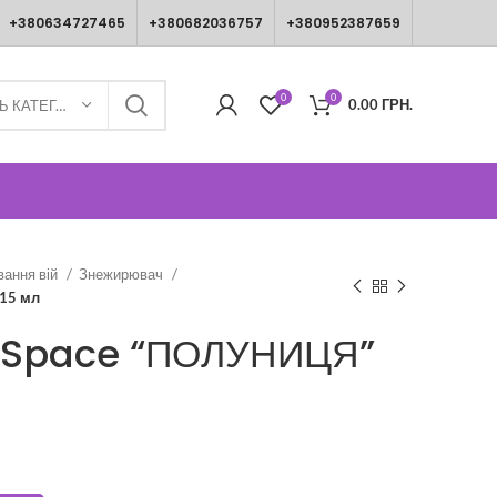
+380634727465
+380682036757
+380952387659
0
0
0.00
ГРН.
ВИБЕРІТЬ КАТЕГОРІЮ
вання вій
Знежирювач
15 мл
 Space “ПОЛУНИЦЯ”