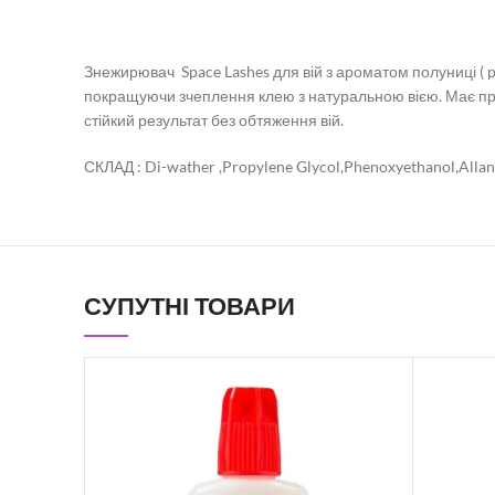
Знежирювач Space Lashes для вій з ароматом полуниці ( 
покращуючи зчеплення клею з натуральною вією. Має при
стійкий результат без обтяження вій.
СКЛАД : Di-wather ,Propylene Glycol,Phenoxyethanol,Alla
СУПУТНІ ТОВАРИ