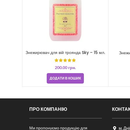
Знежирювач для вій троянда Sky – 15 мл.
Знежи
200.00
грн.
ДОДАТИ В КОШИК
ПРО КОМПАНІЮ
КОНТА
Ми пропонуємо продукцію для
м. Дн