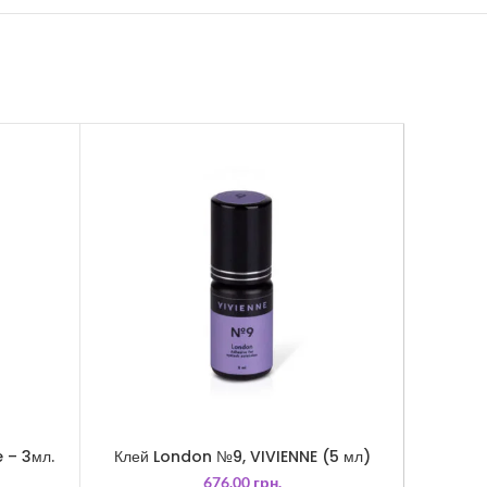
 – 3мл.
Клей London №9, VIVIENNE (5 мл)
Кл
676.00
грн.