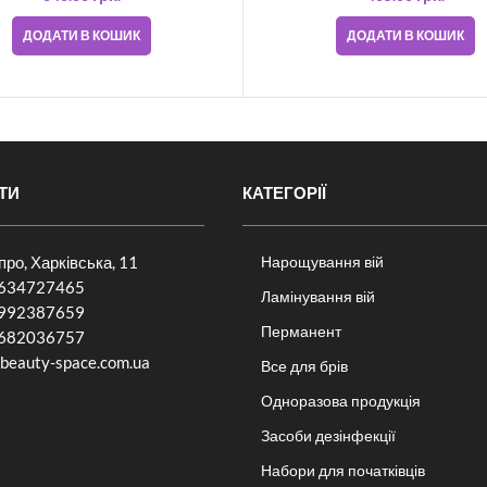
ДОДАТИ В КОШИК
ДОДАТИ В КОШИК
ТИ
КАТЕГОРІЇ
іпро, Харківська, 11
Нарощування вій
634727465
Ламінування вій
992387659
Перманент
682036757​
beauty-space.com.ua
Все для брів
Одноразова продукція
Засоби дезінфекції
Набори для початківців