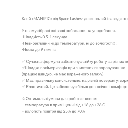
Клей «MANIFIC» від Space Lashes- досконалий і завжди гот
У ньому зібрані всі ваші побажання та уподобання.
-Швидкість 0.5-1 секунда.
-Невибагливий ні до температури, ні до вологості!!!
-Носка до 9 тижнів.
✅ Сучасна формула забезпечує стійку роботу за різних п
✅Швидка полімеризація при знижених випаровуваннях
(працює швидко, не має вираженого запаху) ⠀
✅ Має правильну консистенцію, на рівній поверхні утвор
✅ Еластичний. Це забезпечує більш довговічне і комфорт
🔅Оптимальні умови для роботи з клеєм:
– температура в приміщенні від +16 до +26 С
– вологість повітря від 25% до 70%