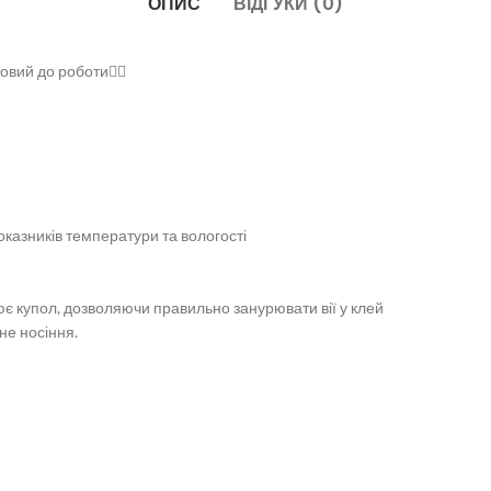
ОПИС
ВІДГУКИ (0)
овий до роботи👍🏼
оказників температури та вологості ⠀
ює купол, дозволяючи правильно занурювати вії у клей ⠀
не носіння.