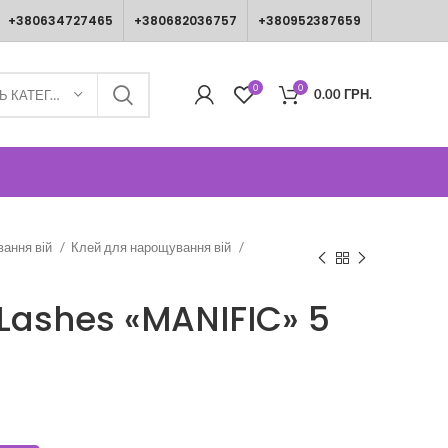
+380634727465
+380682036757
+380952387659
0
0
0.00
ГРН.
ВИБЕРІТЬ КАТЕГОРІЮ
вання вій
Клей для нарощування вій
Lashes «MANIFIC» 5