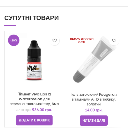
СУПУТНІ ТОВАРИ
НЕМАЄ В НАЯВН
-20%
ОСТІ
Пігмент Viva Lips 12
Гель загоюючий Fougera з
Watermelon для
вітамінами А і D в тюбику,
перманентного макіяжу, 6мл
золотий
536.00
грн.
670.00
грн.
14.00
грн.
ДОДАТИ В КОШИК
ЧИТАТИ ДАЛІ