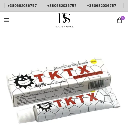
+380682036757
+380682036757
+380682036757
0