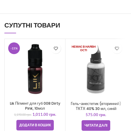
СУПУТНІ ТОВАРИ
НЕМАЄ В НАЯВН
-15%
ОСТІ
Lik Пігмент для губ 008 Dirty
Гель-анестетик (вторинний)
К
Pink, 10мол
ТКТХ 40% 30 мл, синій
1,011.00
грн.
1,190.00
грн.
575.00
грн.
ДОДАТИ В КОШИК
ЧИТАТИ ДАЛІ