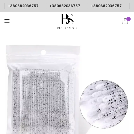
+380682036757
+380682036757
+380682036757
0