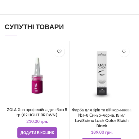
СУПУТНІ ТОВАРИ
ZOLA Хна професійна для брів 5
Фарба для брів та вій коричнева
гр (02 LIGHT BROWN)
№1-6 Синьо-чорна, 15 мл
B
LeviSsime Lash Color Bluish
210.00
грн.
Black
189.00
грн.
ДОДАТИ В КОШИК