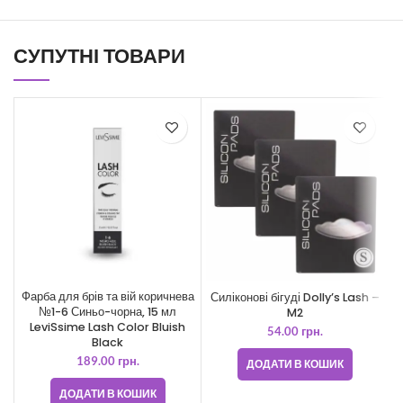
СУПУТНІ ТОВАРИ
Фарба для брів та вій коричнева
Силіконові бігуді Dolly’s Lash –
№1-6 Синьо-чорна, 15 мл
M2
LeviSsime Lash Color Bluish
54.00
грн.
Black
189.00
грн.
ДОДАТИ В КОШИК
ДОДАТИ В КОШИК