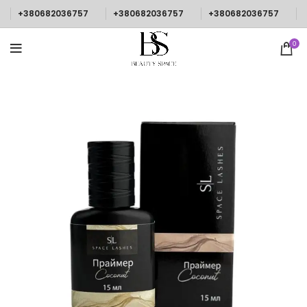
+380682036757
+380682036757
+380682036757
0