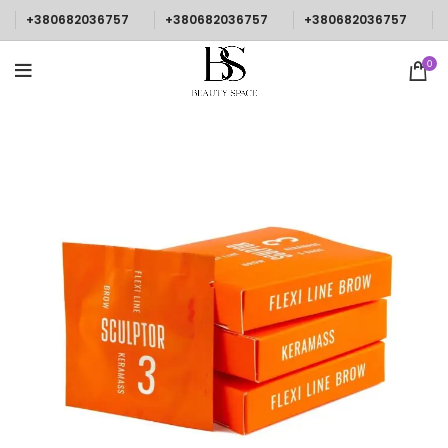
+380682036757
+380682036757
+380682036757
0