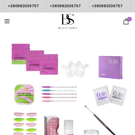
+380682036757
+380682036757
+380682036757
0