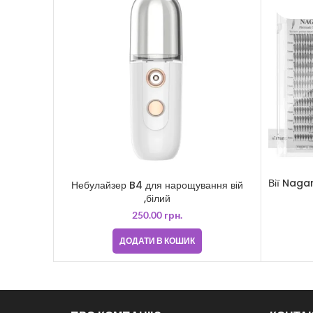
Вії Naga
Небулайзер B4 для нарощування вій
,білий
250.00
грн.
ДОДАТИ В КОШИК