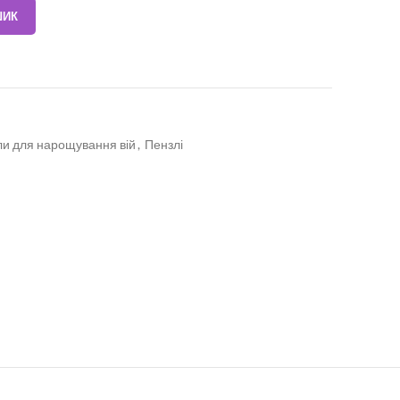
ШИК
и для нарощування вій
,
Пензлі