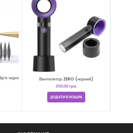
р’я чорні
Вентилятор ZERO (чорний)
Скотч ге
350.00
грн.
ДОДАТИ В КОШИК