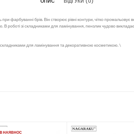
ОПИС
ВІДГУКИ (0)
ь при фарбуванні брів. Він створює рівні контури, чітко промальовує в
ю. В роботі зі складниками для ламінування, пензлик чудово викладає 
, складниками для ламінування та декоративною косметикою. \
 В НАЯВНОС