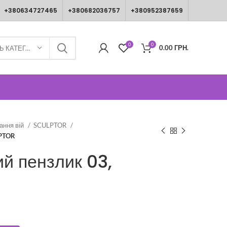
+380634727465
+380682036757
+380952387659
0
0
0.00
ГРН.
ВИБЕРІТЬ КАТЕГОРІЮ
ання вій
SCULPTOR
LPTOR
й пензлик 03,