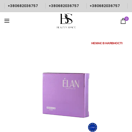
+380682036757
+380682036757
+380682036757
0
НЕМАЄ В НАЯВНОСТІ