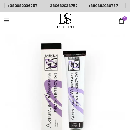
+380682036757
+380682036757
+380682036757
0