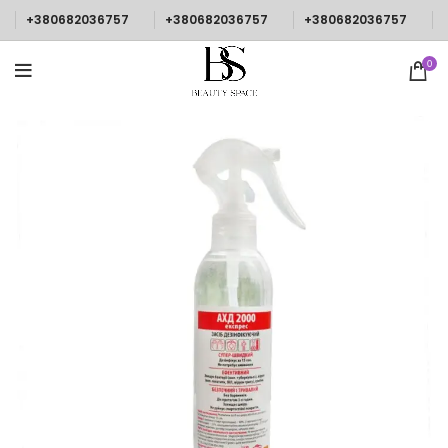
+380682036757
+380682036757
+380682036757
0