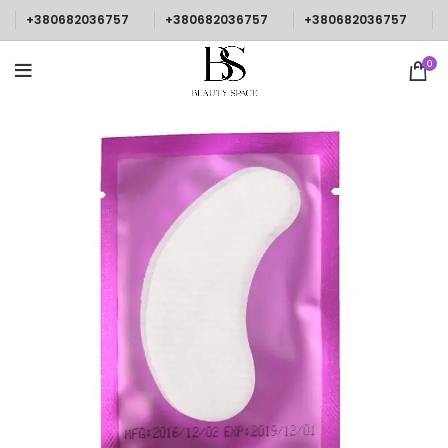
+380682036757
+380682036757
+380682036757
0