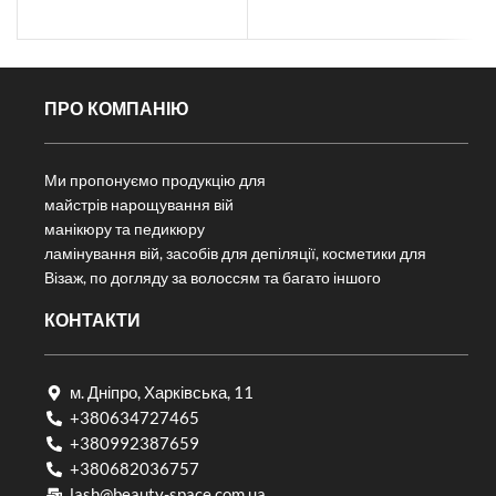
ПРО КОМПАНІЮ
Ми пропонуємо продукцію для
майстрів нарощування вій
манікюру та педикюру
ламінування вій, засобів для депіляції, косметики для
Візаж, по догляду за волоссям та багато іншого
КОНТАКТИ
м. Дніпро, Харківська, 11
+380634727465
+380992387659
+380682036757​
lash@beauty-space.com.ua