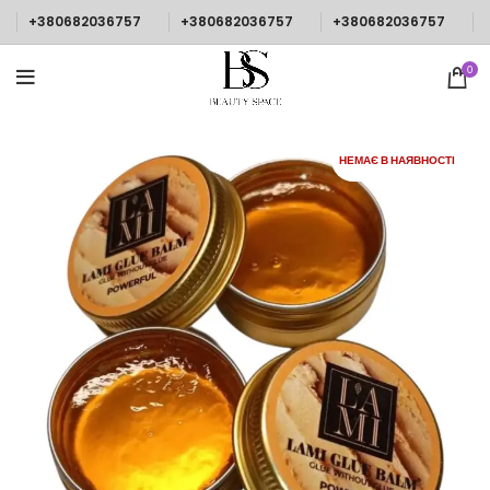
+380682036757
+380682036757
+380682036757
0
НЕМАЄ В НАЯВНОСТІ