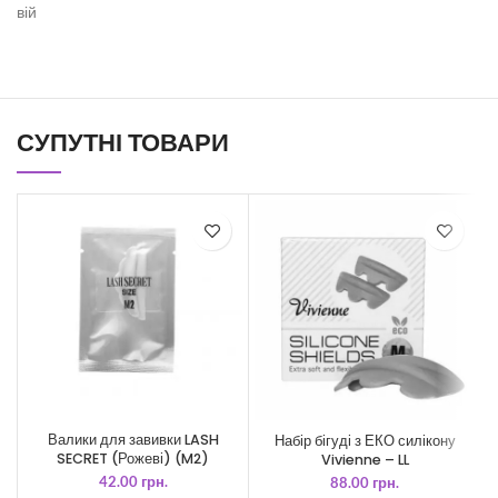
вій
СУПУТНІ ТОВАРИ
Валики для завивки LASH
Набір бігуді з ЕКО силікону
SECRET (Рожеві) (M2)
Vivienne – LL
42.00
грн.
88.00
грн.