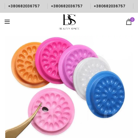
+380682036757
+380682036757
+380682036757
0