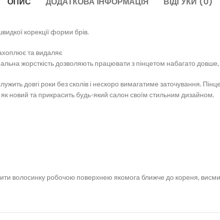
ОПИС
ДОДАТКОВА ІНФОРМАЦІЯ
ВІДГУКИ (0)
видкої корекції форми брів.
захоплює та видаляє
льна жорсткість дозволяють працювати з пінцетом набагато довше, н
лужить довгі роки без сколів і нескоро вимагатиме заточування. Пінцет
я як новий та прикрасить будь-який салон своїм стильним дизайном.
хопити волосинку робочою поверхнею якомога ближче до кореня, висм