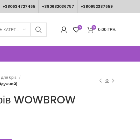
+380634727465
+380682036757
+380952387659
0
0
0.00
ГРН.
ВИБЕРІТЬ КАТЕГОРІЮ
 для брів
йдужний)
 брів WOWBROW