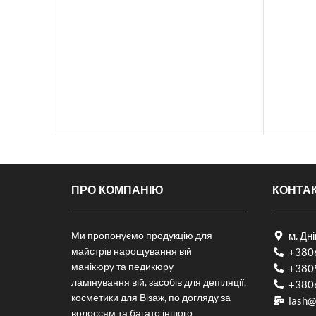
ПРО КОМПАНІЮ
КОНТА
Ми пропонуємо продукцію для
м. Дн
майстрів нарощування вій
+380
манікюру та педикюру
+380
ламінування вій, засобів для депіляції,
+380
косметики для Візаж, по догляду за
lash@
волоссям та багато іншого