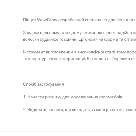
Пінцет WowBrow розроблений спеціально для легкої та ш
Завдяки щільному та міцному змиканню пінцет надійно 
волоски будь-якої товщини. Ергономічна форма та оптима
Інструмент виготовлений із високоякісної сталі, тому прос
температур під час стерилізації. Він надовго збережетьс
Спосіб застосування
1. Нанести розмітку для моделювання форми брів.
2. Видалити волоски, що виходять за межі розмітки: за