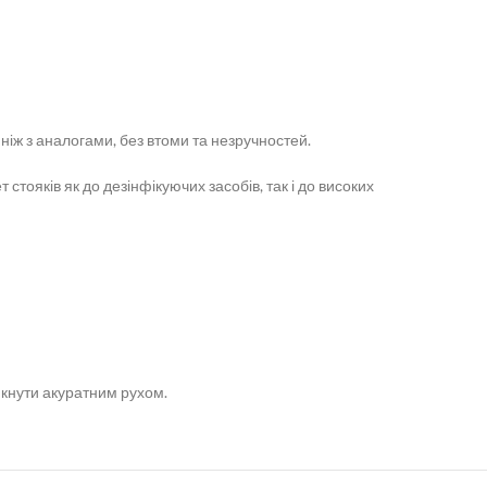
іж з аналогами, без втоми та незручностей.
 стояків як до дезінфікуючих засобів, так і до високих
икнути акуратним рухом.