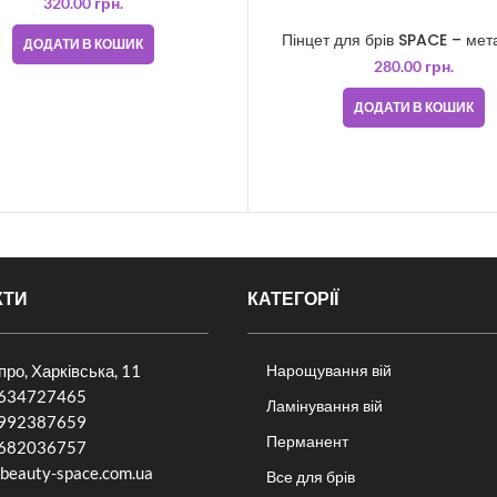
320.00
грн.
Пінцет для брів SPACE – мет
ДОДАТИ В КОШИК
280.00
грн.
ДОДАТИ В КОШИК
КТИ
КАТЕГОРІЇ
іпро, Харківська, 11
Нарощування вій
634727465
Ламінування вій
992387659
Перманент
682036757​
beauty-space.com.ua
Все для брів