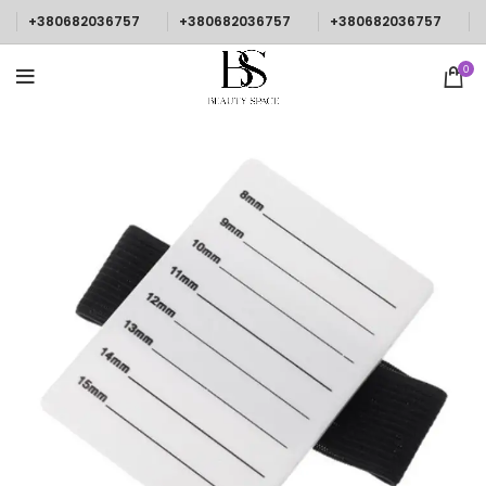
+380682036757
+380682036757
+380682036757
0